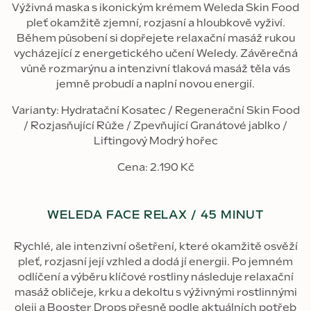
Výživná maska s ikonickým krémem Weleda Skin Food
pleť okamžitě zjemní, rozjasní a hloubkově vyživí.
Během působení si dopřejete relaxační masáž rukou
vycházející z energetického učení Weledy. Závěrečná
vůně rozmarýnu a intenzivní tlaková masáž těla vás
jemně probudí a naplní novou energií.
Varianty: Hydratační Kosatec / Regenerační Skin Food
/ Rozjasňující Růže / Zpevňující Granátové jablko /
Liftingový Modrý hořec
Cena: 2.190 Kč
WELEDA FACE RELAX / 45 MINUT
Rychlé, ale intenzivní ošetření, které okamžitě osvěží
pleť, rozjasní její vzhled a dodá jí energii. Po jemném
odlíčení a výběru klíčové rostliny následuje relaxační
masáž obličeje, krku a dekoltu s výživnými rostlinnými
oleji a Booster Drops přesně podle aktuálních potřeb