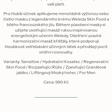
vaší pleti.
Pro hlubší účinek aplikujeme mimořádně výživnou nebo
čistící masku z legendárního krému Weleda Skin Food a
bílého francouzského jílu. Během působení masky si
užijete uvolňující masáž rukou inspirovanou
energetickým učením Weledy. Ošetření uzavírá
harmonizační masáž křišťály, které podporují
hloubkové vstřebávání účinných látek a přinášejí pocit
vnitřní rovnováhy.
Varianty: Sensitive / Hydratační Kosatec / Regenerační
Skin Food / Rozjasňující Růže / Zpevňující Granátové
jablko / Liftingový Modrý hořec / For Men
Cena: 990 Kč