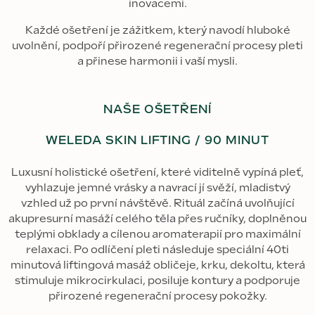
inovacemi.
Každé ošetření je zážitkem, který navodí hluboké
uvolnění, podpoří přirozené regenerační procesy pleti
a přinese harmonii i vaší mysli.
NAŠE OŠETŘENÍ
WELEDA SKIN LIFTING / 90 MINUT
Luxusní holistické ošetření, které viditelně vypíná pleť,
vyhlazuje jemné vrásky a navrací jí svěží, mladistvý
vzhled už po první návštěvě. Rituál začíná uvolňující
akupresurní masáží celého těla přes ručníky, doplněnou
teplými obklady a cílenou aromaterapií pro maximální
relaxaci. Po odlíčení pleti následuje speciální 40ti
minutová liftingová masáž obličeje, krku, dekoltu, která
stimuluje mikrocirkulaci, posiluje kontury a podporuje
přirozené regenerační procesy pokožky.